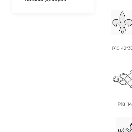
Р10 42*3
Р18 1