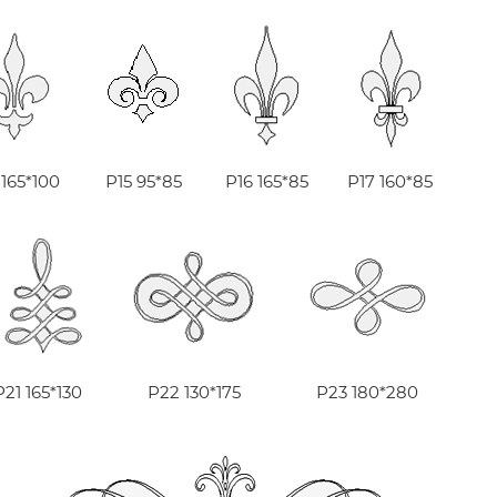
 165*100
Р15 95*85
Р16 165*85
Р17 160*85
Р21 165*130
Р22 130*175
Р23 180*280