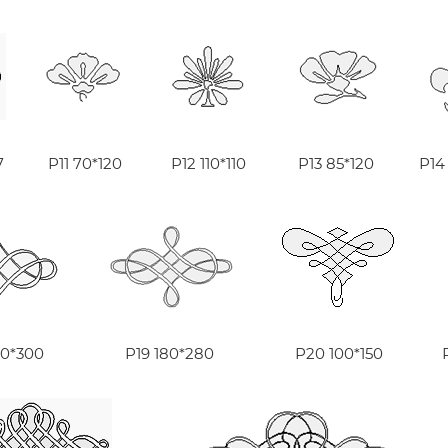
7
Р11 70*120
Р12 110*110
Р13 85*120
Р14
40*300
Р19 180*280
Р20 100*150