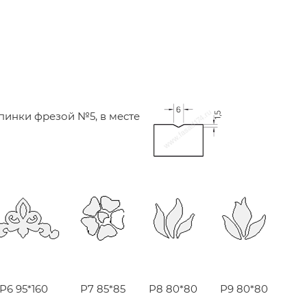
пинки фрезой №5, в месте
Р6 95*160
Р7 85*85
Р8 80*80
Р9 80*80