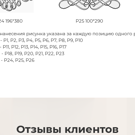
24 196*380
Р25 100*290
нанесения рисунка указана за каждую позицию одного 
 Р1, Р2, Р3, Р4, Р5, Р6, Р7, Р8, Р9, Р10
Р11, Р12, Р13, Р14, Р15, Р16, Р17
- Р18, Р19, Р20, Р21, Р22, Р23
- Р24, Р25, Р26
Отзывы клиентов