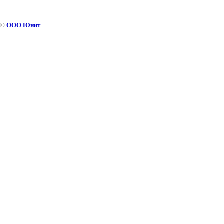
©
ООО Юнит