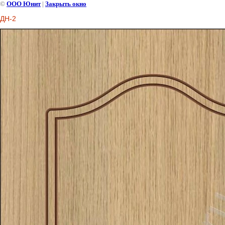
©
ООО Юнит
|
Закрыть окно
ДН-2